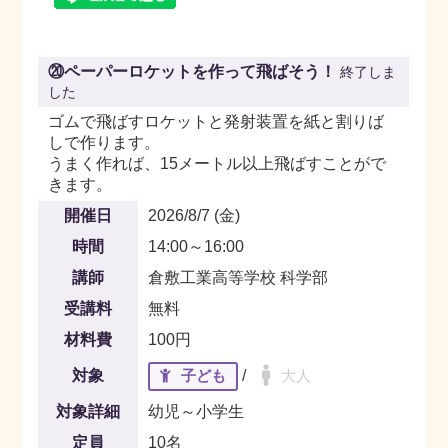
⑳ペーパーロケットを作って飛ばそう！
終了しま
した
ゴムで飛ばすロケットと発射装置を紙と割りば
しで作ります。
うまく作れば、15メートル以上飛ばすことがで
きます。
開催日
2026/8/7 (金)
時間
14:00～16:00
講師
倉敷工業高等学校 科学部
受講料
無料
材料費
100円
対象
子ども
/
大人
対象詳細
幼児～小学生
定員
10名