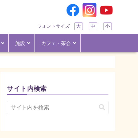
大
中
小
フォントサイズ
施設
カフェ・茶会
サイト内検索