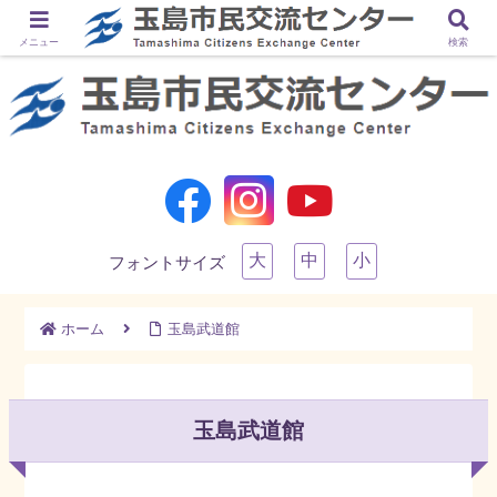
メニュー
検索
大
中
小
フォントサイズ
ホーム
玉島武道館
玉島武道館