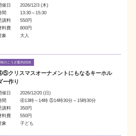
開催日
2026/12/3 (木)
時間
13:30～15:30
受講料
550円
材料費
800円
対象
大人
秋のこうざ案内2026
④⑤クリスマスオーナメントにもなるキーホル
ダー作り
開催日
2026/12/20 (日)
時間
④13時～14時 ⑤14時30分～15時30分
受講料
350円
材料費
550円
対象
子ども