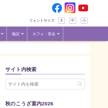
大
中
小
フォントサイズ
施設
カフェ・茶会
サイト内検索
秋のこうざ案内2026