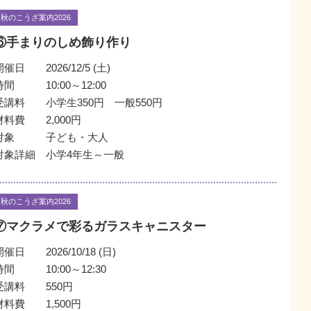
秋のこうざ案内2026
⑥手まりのしめ飾り作り
開催日
2026/12/5 (土)
時間
10:00～12:00
受講料
小学生350円 一般550円
材料費
2,000円
対象
子ども・大人
対象詳細
小学4年生～一般
秋のこうざ案内2026
⑦マクラメで彩るガラスキャニスター
開催日
2026/10/18 (日)
時間
10:00～12:30
受講料
550円
材料費
1,500円