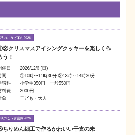
秋のこうざ案内2026
①②クリスマスアイシングクッキーを楽しく作
ろう！
開催日
2026/12/6 (日)
時間
①10時〜11時30分 ②13時～14時30分
受講料
小学生350円 一般550円
材料費
2000円
対象
子ども・大人
秋のこうざ案内2026
③ちりめん細工で作るかわいい干支の未