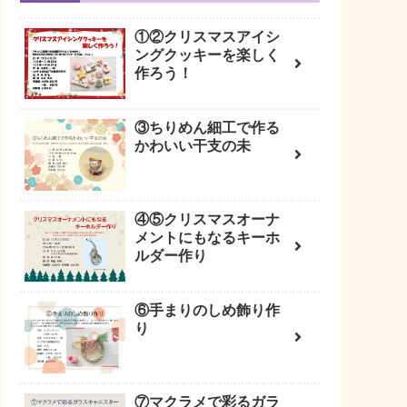
①②クリスマスアイシ
ングクッキーを楽しく
作ろう！
③ちりめん細工で作る
かわいい干支の未
④⑤クリスマスオーナ
メントにもなるキーホ
ルダー作り
⑥手まりのしめ飾り作
り
⑦マクラメで彩るガラ