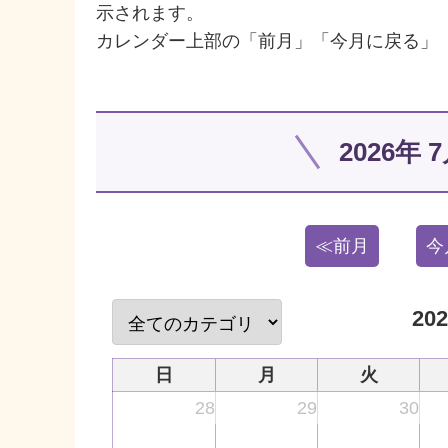
示されます。
カレンダー上部の「前月」「今月に戻る」
2026年
≪前月
今
20
日
月
火
28
29
30