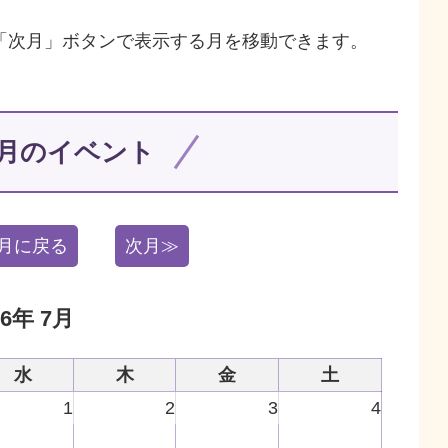
「次月」ボタンで表示する月を移動できます。
 7月のイベント
月に戻る
次月≫
26年 7月
水
木
金
土
1
2
3
4