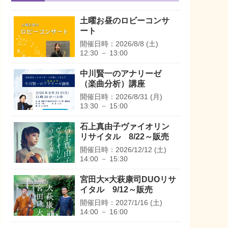
土曜お昼のロビーコンサ
ート
開催日時：
2026/8/8 (土)
12:30
－
13:00
中川賢一のアナリーゼ
（楽曲分析）講座
開催日時：
2026/8/31 (月)
13:30
－
15:00
石上真由子ヴァイオリン
リサイタル 8/22～販売
開催日時：
2026/12/12 (土)
14:00
－
15:30
宮田大×大萩康司DUOリサ
イタル 9/12～販売
開催日時：
2027/1/16 (土)
14:00
－
16:00