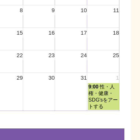
8
9
10
11
15
16
17
18
22
23
24
25
29
30
31
1
土
9:00
性・人
曜
権・健康・
日,
SDG'sをアー
8
トする
月
1st
2026